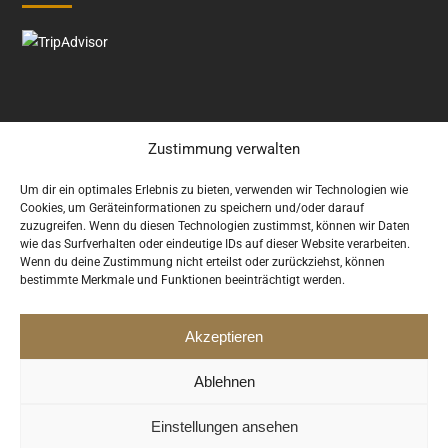
Zustimmung verwalten
Google Bewertung
5.0
Um dir ein optimales Erlebnis zu bieten, verwenden wir Technologien wie
Cookies, um Geräteinformationen zu speichern und/oder darauf
zuzugreifen. Wenn du diesen Technologien zustimmst, können wir Daten
wie das Surfverhalten oder eindeutige IDs auf dieser Website verarbeiten.
Wenn du deine Zustimmung nicht erteilst oder zurückziehst, können
bestimmte Merkmale und Funktionen beeinträchtigt werden.
Copyright © 2014 SmartCo Theme. Designed by
ThemeTor
.
Akzeptieren
Impressum
AGB
Ablehnen
Datenschutz
Kontakt
Einstellungen ansehen